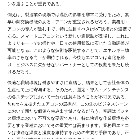
ンを選ぶことが重要である。
例えば、製造業の現場では温度の影響を非常に受けるため、素
早い熱交換機能のあるエアコンが重宝されるだろう。業務用エ
アコンの導入が進む中で、特に注目すべきはIoT技術との連携で
ある。スマートエアコンという新しい選択肢が登場し、これに
よりリモートでの操作や、日々の使用状況に応じた自動調整が
可能となる。このような技術を駆使することで、エネルギー効
率のさらなる向上が期待される。今後もエアコンは進化を続
け、ビジネスに欠かせないパートナーとしての役割を果たし続
けるだろう。
快適な職場環境は働きやすさに直結し、結果として会社全体の
生産性向上に寄与する。そのため、選定・導入・メンテナンス
の各ステップにおいて十分な注意を払うことが不可欠である。
futuroを見据えたエアコンの選択が、この先のビジネスシーン
において新たな価値を生み出す鍵となるだろう。空調はビジネ
ス環境において不可欠な要素であり、特に快適な作業環境を必
要とする業種においてその重要性は高まります。業務用エアコ
ンは快適な温度と湿度を維持するための主要な手段であり、正