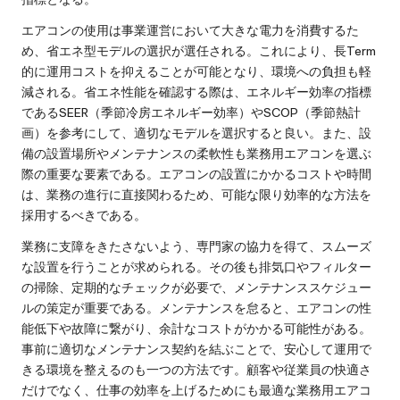
エアコンの使用は事業運営において大きな電力を消費するた
め、省エネ型モデルの選択が選任される。これにより、長Term
的に運用コストを抑えることが可能となり、環境への負担も軽
減される。省エネ性能を確認する際は、エネルギー効率の指標
であるSEER（季節冷房エネルギー効率）やSCOP（季節熱計
画）を参考にして、適切なモデルを選択すると良い。また、設
備の設置場所やメンテナンスの柔軟性も業務用エアコンを選ぶ
際の重要な要素である。エアコンの設置にかかるコストや時間
は、業務の進行に直接関わるため、可能な限り効率的な方法を
採用するべきである。
業務に支障をきたさないよう、専門家の協力を得て、スムーズ
な設置を行うことが求められる。その後も排気口やフィルター
の掃除、定期的なチェックが必要で、メンテナンススケジュー
ルの策定が重要である。メンテナンスを怠ると、エアコンの性
能低下や故障に繋がり、余計なコストがかかる可能性がある。
事前に適切なメンテナンス契約を結ぶことで、安心して運用で
きる環境を整えるのも一つの方法です。顧客や従業員の快適さ
だけでなく、仕事の効率を上げるためにも最適な業務用エアコ