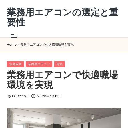
業務用エアコンの選定と重
Skip
to
要性
content
業
務
用
Home
»
業務用エアコンで快適職場環境を実現
エ
ア
コ
Posted
住宅内装
業務用エアコン
電気
in
ン
業務用エアコンで快適職場
の
環境を実現
選
定
By
Giustino
2025年5月12日
と
Posted
重
by
要
性