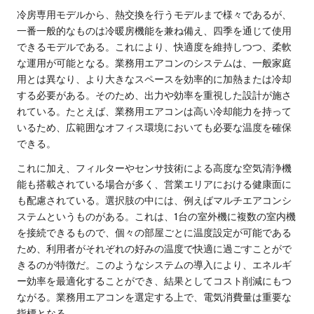
冷房専用モデルから、熱交換を行うモデルまで様々であるが、
一番一般的なものは冷暖房機能を兼ね備え、四季を通じて使用
できるモデルである。これにより、快適度を維持しつつ、柔軟
な運用が可能となる。業務用エアコンのシステムは、一般家庭
用とは異なり、より大きなスペースを効率的に加熱または冷却
する必要がある。そのため、出力や効率を重視した設計が施さ
れている。たとえば、業務用エアコンは高い冷却能力を持って
いるため、広範囲なオフィス環境においても必要な温度を確保
できる。
これに加え、フィルターやセンサ技術による高度な空気清浄機
能も搭載されている場合が多く、営業エリアにおける健康面に
も配慮されている。選択肢の中には、例えばマルチエアコンシ
ステムというものがある。これは、1台の室外機に複数の室内機
を接続できるもので、個々の部屋ごとに温度設定が可能である
ため、利用者がそれぞれの好みの温度で快適に過ごすことがで
きるのが特徴だ。このようなシステムの導入により、エネルギ
ー効率を最適化することができ、結果としてコスト削減にもつ
ながる。業務用エアコンを選定する上で、電気消費量は重要な
指標となる。