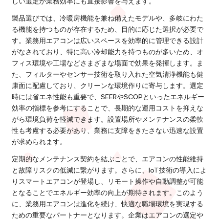
しい選定が業務効率にも直接影響を与えます。
製品選びでは、冷暖房機能を兼ね備えたモデルや、多岐にわた
る機能を持つものが存在するため、目的に応じた選択が必要で
す。業務用エアコンは広いスペースを効率的に管理できる設計
がなされており、特に高い冷却能力を持つものが多いため、オ
フィス環境や工場などさまざまな場面で効果を発揮します。ま
た、フィルターやセンサー技術を取り入れた空気清浄機能も健
康面に配慮しており、クリーンな環境作りに寄与します。選定
時には省エネ性能も重要で、SEERやSCOPといったエネルギー
効率の指標を参考にすることで、長期的な運用コストを抑えな
がら環境負荷を軽減できます。設置場所やメンテナンスの柔軟
性も考慮する必要があり、業務に支障をきたさない迅速な設置
が求められます。
定期的なメンテナンス契約を結ぶことで、エアコンの性能維持
と故障リスクの低減に繋がります。さらに、IoT技術の導入によ
りスマートエアコンが登場し、リモート操作や自動調整が可能
となることでエネルギー効率の向上が期待されます。このよう
に、業務用エアコンは進化を続け、快適な職場環境を実現する
ための重要なパートナーとなります。企業はエアコンの選定や