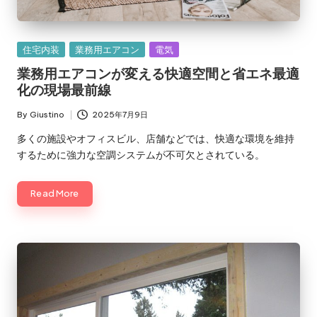
Posted
住宅内装
業務用エアコン
電気
in
業務用エアコンが変える快適空間と省エネ最適
化の現場最前線
By
Giustino
2025年7月9日
Posted
by
多くの施設やオフィスビル、店舗などでは、快適な環境を維持
するために強力な空調システムが不可欠とされている。
Read More