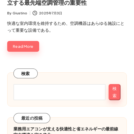
立する最先端空調管理の重要性
By
Giustino
2025年7月3日
Posted
by
快適な室内環境を維持するため、空調機器はあらゆる施設にと
って重要な設備である。
Read More
検索
検
索
最近の投稿
業務用エアコンが支える快適性と省エネルギーの最前線