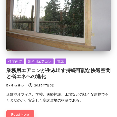
Posted
住宅内装
業務用エアコン
電気
in
業務用エアコンが生み出す持続可能な快適空間
と省エネへの進化
By
Giustino
2025年7月6日
Posted
by
店舗やオフィス、学校、医療施設、工場などの様々な建物で不
可欠なのが、安定した空調環境の構築である。
Read More