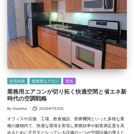
Posted
住宅内装
業務用エアコン
電気
in
業務用エアコンが切り拓く快適空間と省エネ新
時代の空調戦略
By
Giustino
2025年7月21日
Posted
by
オフィスや店舗、工場、飲食施設、医療機関といった多様な業
種の建物内で、快適な環境を実現し業務効率や顧客満足度を高
めるために不可欠となっている設備の一つが空調設備の導入と