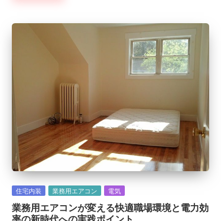
Posted
住宅内装
業務用エアコン
電気
in
業務用エアコンが変える快適職場環境と電力効
率の新時代への実践ポイント