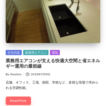
Posted
住宅内装
業務用エアコン
電気
in
業務用エアコンが支える快適大空間と省エネル
ギー運用の最前線
By
Giustino
2025年7月15日
Posted
by
店舗、オフィス、工場、病院、学校など、多様な現場で求めら
れる空調性能。
Read More