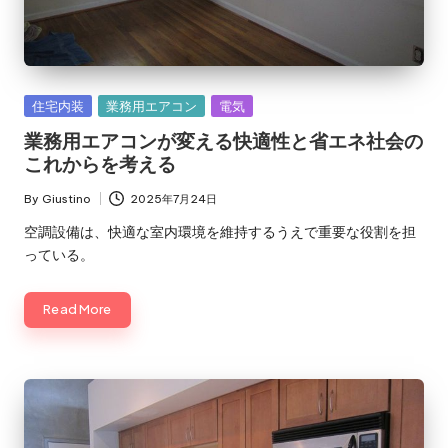
Posted
住宅内装
業務用エアコン
電気
in
業務用エアコンが変える快適性と省エネ社会の
これからを考える
By
Giustino
2025年7月24日
Posted
by
空調設備は、快適な室内環境を維持するうえで重要な役割を担
っている。
Read More