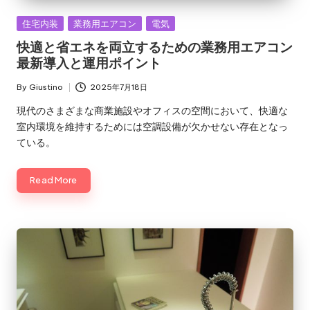
Posted
住宅内装
業務用エアコン
電気
in
快適と省エネを両立するための業務用エアコン
最新導入と運用ポイント
By
Giustino
2025年7月18日
Posted
by
現代のさまざまな商業施設やオフィスの空間において、快適な
室内環境を維持するためには空調設備が欠かせない存在となっ
ている。
Read More