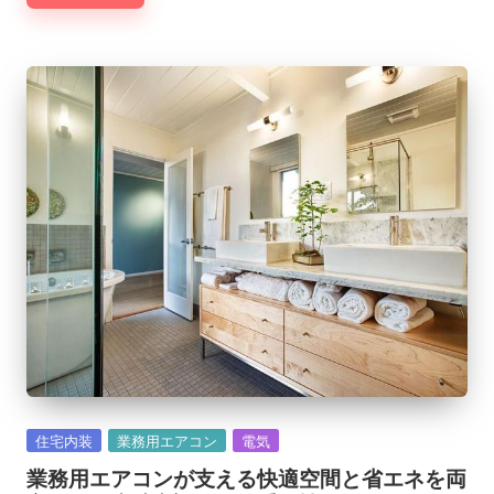
Posted
住宅内装
業務用エアコン
電気
in
業務用エアコンが支える快適空間と省エネを両